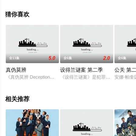
娜·托瓦尔,本杰明·查尔斯·沃森,安洁纽·艾莉丝,詹妮弗·威格
莫尔,吉奥夫·皮尔森,朱丽叶·怀特,温迪·里昂,奈奥米·斯尼克
猜你喜欢
斯,李亚男·普瓦里埃·格林菲尔等明星演员精彩演绎的美国电
视剧，大结局剧情已揭晓（全10集），手机免费观看高清
无删减完整版电视剧全集就上星空影视，更多相关信息可
移步至豆瓣电视剧、电视猫或剧情网等平台了解。
5.0
2.0
全13集
全6集
全6集
真伪莫辨
设得兰谜案 第二季
公关 第
。
《真伪莫辨 Deception》由Chris Fedak与David Kwong负责﹑Ch
《设得兰谜案》是犯罪剧，由Douglas Hen
安娜·帕奎
相关推荐