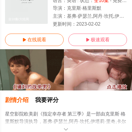
语言：
英语
状态：
全10集
- 免费在线观看
导演：
克里斯·格里斯默
主演：
基弗·萨瑟兰,阿丹·坎托,伊塔莉·里奇,卡尔·潘,李美琪,安东尼·爱德华兹,罗伦·荷莉,麦肯娜·格瑞丝,埃伦娜·托瓦
全10集/大结局
更新时间：
2023-02-02
在线观看
极速观看


剧情介绍
我要评分
星空影院欧美剧《指定幸存者 第三季》是一部由克里斯·格
里斯默导演执导，基弗·萨瑟兰,阿丹·坎托,伊塔莉·里奇,卡尔
·潘,李美琪,安东尼·爱德华兹,罗伦·荷莉,麦肯娜·格瑞丝,埃伦
