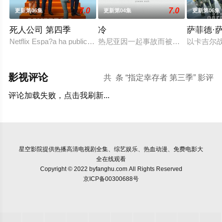
7.0
7.0
更新第06集
更新第04集
更新第06集
死人公司 第四季
冷
萨菲德·
Netflix Espa?a ha publicado en redes sociales una foto en el
热尼亚因一起事故而被不公正地监禁
以卡吉尔
影视评论
共
条 “指定幸存者 第三季” 影评
评论加载失败，点击我刷新...
星空影院
提供热播高清电视剧全集、综艺娱乐、热血动漫、免费电影大
全在线观看
Copyright © 2022 byfanghu.com All Rights Reserved
京ICP备00300688号