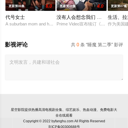
6.0
4.0
更新第06集
更新第08集
更新第07集
代号女士
没有人会想念我们 第二季
生活、拉
A suburban mom and her high school friend plot to frighten h
Prime Video宣布续订《没有人会
作为美国
影视评论
共
0
条 “睡魔 第二季” 影评
星空影院
提供热播高清电视剧全集、综艺娱乐、热血动漫、免费电影大
全在线观看
Copyright © 2022 byfanghu.com All Rights Reserved
京ICP备00300688号