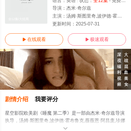
语言：
英语
状态：
全12集
- 免费在线观看
导演：
杰米·奇尔兹
主演：
汤姆·斯图里奇,波伊德·霍布鲁克,薇薇恩·阿昌庞,珍娜·科尔曼,乔莉·理查德森,卢瑞·奥康纳,弗莱迪·福克斯,克里夫
全12集/大结局
更新时间：
2025-07-31
在线观看
极速观看


剧情介绍
我要评分
星空影院欧美剧《睡魔 第二季》是一部由杰米·奇尔兹导演
执导，汤姆·斯图里奇,波伊德·霍布鲁克,薇薇恩·阿昌庞,珍娜
·科尔曼,乔莉·理查德森,卢瑞·奥康纳,弗莱迪·福克斯,克里夫·
