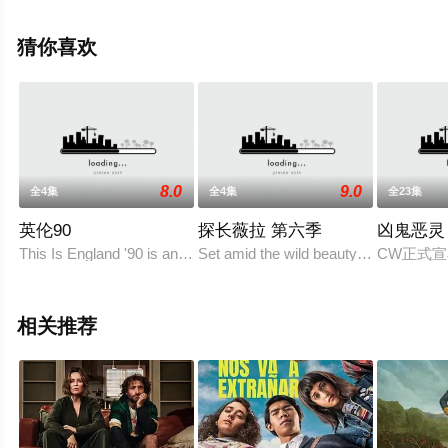
罗素,劳伦斯·欧弗林,安·斯凯利,道格拉斯·布斯,杰克·格里森,
茵蒂娅·摩尔,史蒂夫·库根,埃斯梅·科里德-米尔斯,艾德里安·
猜你喜欢
莱斯特等明星演员精彩演绎的美国 / 英国电视剧，大结局剧
情已揭晓（全12集），手机免费观看高清无删减完整版电
视剧全集就上星空影视，更多相关信息可移步至豆瓣电视
剧、电视猫或剧情网等平台了解。
8.0
9.0
全4集
全4集
全23集
英伦90
探长薇拉 第六季
凶鬼恶灵
。
This Is England '90 is an upcoming British TV drama seri
Set amid the wild beauty of the Nort
CW正式宣
相关推荐