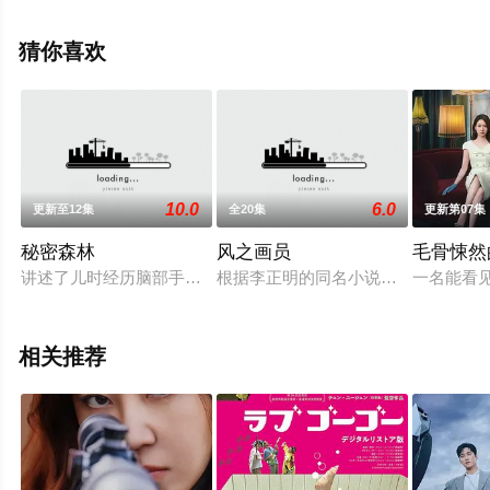
上星空影视，更多相关信息可移步至豆瓣电视剧、电视猫
或剧情网等平台了解。
猜你喜欢
。
10.0
6.0
更新至12集
全20集
更新第07集
秘密森林
风之画员
毛骨悚然
讲述了儿时经历脑部手术失去情感神经的天才检察官黄时木（曹承
根据李正明的同名小说改编，以朝鲜
一名能看
相关推荐