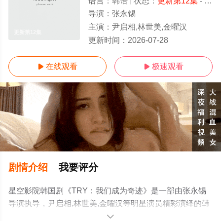
语言：
韩语
状态：
更新第12集
- 免费在线观看
导演：
张永锡
主演：
尹启相,林世美,金曜汉
更新第12集
更新时间：
2026-07-28
在线观看
极速观看


剧情介绍
我要评分
星空影院韩国剧《TRY：我们成为奇迹》是一部由张永锡
导演执导，尹启相,林世美,金曜汉等明星演员精彩演绎的韩
国电视剧，手机免费观看高清无删减完整版电视剧全集就
