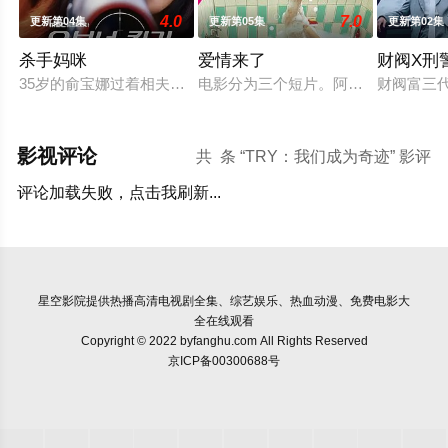
4.0
7.0
更新第04集
更新第05集
更新第02集
杀手妈咪
爱情来了
财阀X刑
35岁的俞宝娜过着相夫教子的普通生活。表面上她看起来温顺和
电影分为三个短片。阿盛在面包房工
财阀富三
影视评论
共
条 “TRY：我们成为奇迹” 影评
评论加载失败，点击我刷新...
星空影院
提供热播高清电视剧全集、综艺娱乐、热血动漫、免费电影大
全在线观看
Copyright © 2022 byfanghu.com All Rights Reserved
京ICP备00300688号