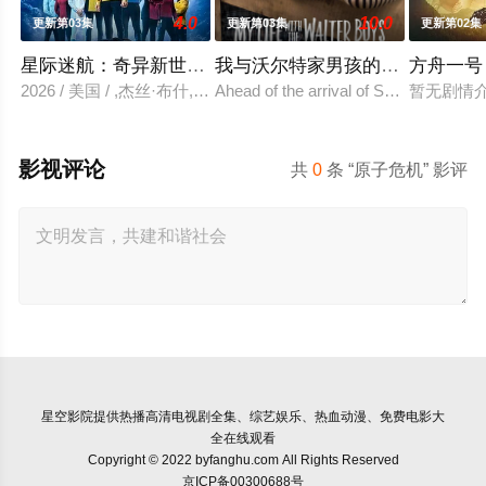
4.0
10.0
更新第03集
更新第03集
更新第02集
星际迷航：奇异新世界 第四季
我与沃尔特家男孩的生活 第三季
方舟一号
2026 / 美国 / ,杰丝·布什,克里斯蒂娜·钟,西莉亚·罗丝·古丁,阿
Ahead of the arrival of Season 2, Netf
暂无剧情
影视评论
共
0
条 “原子危机” 影评
星空影院
提供热播高清电视剧全集、综艺娱乐、热血动漫、免费电影大
全在线观看
Copyright © 2022 byfanghu.com All Rights Reserved
京ICP备00300688号