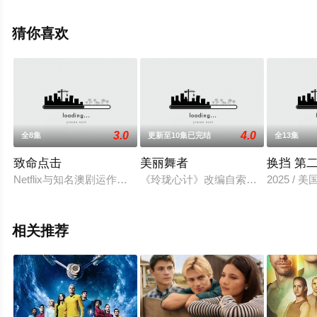
机免费观看高清无删减完整版电视剧全集就上星空影视，
更多相关信息可移步至豆瓣电视剧、电视猫或剧情网等平
猜你喜欢
台了解。
。
3.0
4.0
全8集
更新至10集已完结
全13集
致命点击
美丽舞者
换挡 第
Netflix与知名澳剧运作人Tony Ayres(《一记耳光》《阴差阳
《玲珑心计》改编自索娜·沙赖波特拉
2025 / 美
相关推荐