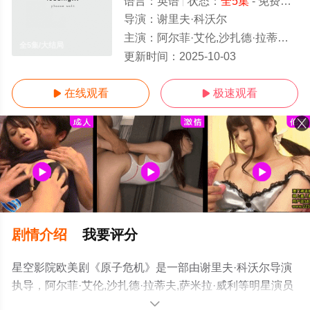
语言：
英语
状态：
全5集
- 免费在线观看
导演：
谢里夫·科沃尔
主演：
阿尔菲·艾伦,沙扎德·拉蒂夫,萨米拉·威利
全5集/大结局
更新时间：
2025-10-03
在线观看
极速观看


剧情介绍
我要评分
星空影院欧美剧《原子危机》是一部由谢里夫·科沃尔导演
执导，阿尔菲·艾伦,沙扎德·拉蒂夫,萨米拉·威利等明星演员
精彩演绎的英国电视剧，大结局剧情已揭晓（全5集），手
