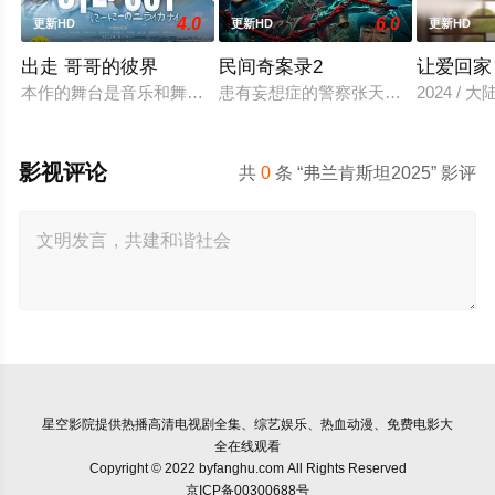
4.0
6.0
更新HD
更新HD
更新HD
出走 哥哥的彼界
民间奇案录2
让爱回家
本作的舞台是音乐和舞蹈融入生活的冲绳。与母亲朱音、妹妹舞
患有妄想症的警察张天盛遇上一起离奇
2024 / 大
影视评论
共
0
条 “弗兰肯斯坦2025” 影评
星空影院
提供热播高清电视剧全集、综艺娱乐、热血动漫、免费电影大
全在线观看
Copyright © 2022 byfanghu.com All Rights Reserved
京ICP备00300688号