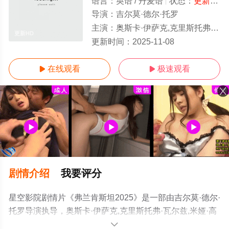
语言：
英语 / 丹麦语
状态：
更新HD/高清
导演：
吉尔莫·德尔·托罗
主演：
奥斯卡·伊萨克,克里斯托弗·瓦尔兹,米娅·高斯,费利克斯·卡默雷尔,拉尔夫·伊内森,雅各布·艾洛蒂,查尔斯·丹斯,伯
更新HD
更新时间：
2025-11-08
在线观看
极速观看


剧情介绍
我要评分
星空影院剧情片《弗兰肯斯坦2025》是一部由吉尔莫·德尔·
托罗导演执导，奥斯卡·伊萨克,克里斯托弗·瓦尔兹,米娅·高
斯,费利克斯·卡默雷尔,拉尔夫·伊内森,雅各布·艾洛蒂,查尔
