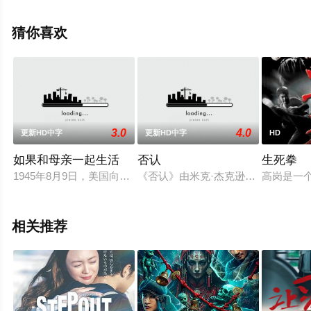
斯·丹斯,伯恩·戈曼,大卫·布拉德利,克里斯蒂安·康佛瑞,拉斯·
米克尔森,尼古拉·雷·卡斯,劳伦·科林斯,斯图尔特·休斯,约阿
猜你喜欢
希姆·弗耶尔斯图普,莎农·卡诺瓦等明星演员精彩演绎的墨西
哥 / 美国电影，手机免费观看高清无删减完整版电影大全就
上星空影视，更多相关信息可移步至豆瓣电影、电视猫或
剧情网等平台了解。
3.0
4.0
更新HD中字
更新HD中字
HD
如果和母亲一起生活
否认
生死拳
。
1945年8月9日，美国向日本投下原子弹。就读医科大的青年浩
《否认》由米克·杰克逊执导，改编自
高岗是一
相关推荐