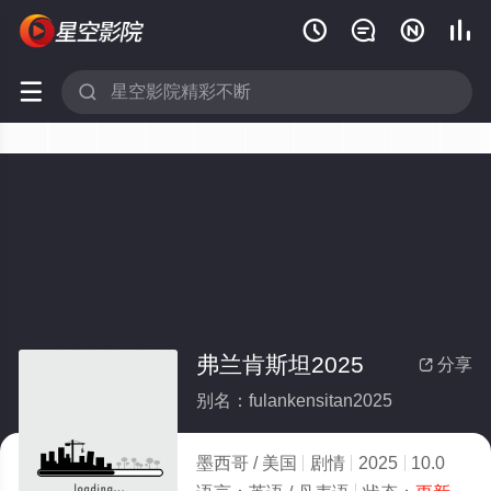






弗兰肯斯坦2025
分享

别名：fulankensitan2025
墨西哥 / 美国
剧情
2025
10.0