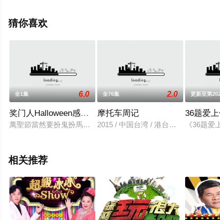
费观看高清无删减完整版综艺节目就上星空影视，更多相
关信息可移步至豆瓣综艺、电视猫或剧情网等平台了解。
猜你喜欢
。
6.0
2.0
全1集
全76集
更新至第202
奖门人Halloween感谢祭
摩托车周记
36题爱
萬聖節當然要扮鬼扮馬，節慶臨近，不如先辦個萬聖節感謝祭，
2015 / 中国台湾 / 港台综艺
《36题
相关推荐