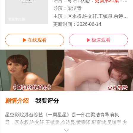
语言：
粤语
状态：
更新第21集
- 免费在线观看
导演：
梁洁青
主演：
区永权,许文轩,王镇泉,佘诗曼,黄宗泽,郭富城,吴镇宇,方中信,麦兆辉
更新第21集
更新时间：
2026-06-14
在线观看
极速观看


剧情介绍
我要评分
星空影院港台综艺《一周星星》是一部由梁洁青导演执
导，区永权,许文轩,王镇泉,佘诗曼,黄宗泽,郭富城,吴镇宇,方
中信,麦兆辉等明星演员精彩演绎的中国香港综艺，手机免
