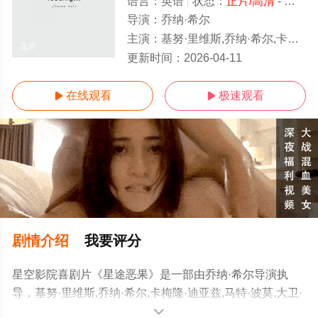
语言：
英语
状态：
正片/高清
- 免费在线观看
导演：
乔纳·希尔
主演：
基努·里维斯,乔纳·希尔,卡梅隆·迪亚兹,马特·波莫,大卫·斯佩德,艾薇·沃尔克,凯雅·基伯,拉弗恩·考克斯,肖拉·
正片
更新时间：
2026-04-11
在线观看
极速观看


剧情介绍
我要评分
星空影院喜剧片《星途恶果》是一部由乔纳·希尔导演执
导，基努·里维斯,乔纳·希尔,卡梅隆·迪亚兹,马特·波莫,大卫·
斯佩德,艾薇·沃尔克,凯雅·基伯,拉弗恩·考克斯,肖拉·阿德乌
