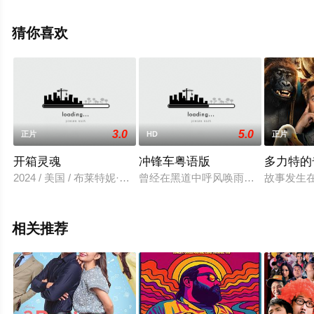
斯,苏珊·卢琪,卡里·克里斯托弗,冈冢敦子,Carlos,Carrasco,
韦尔克·怀特,尼古拉·尼克拉斐,埃文·沙夫兰,克里斯·里德,Pa
猜你喜欢
等明星演员精彩演绎的美国电影，手机免费观看高清无删
减完整版电影大全就上星空影视，更多相关信息可移步至
豆瓣电影、电视猫或剧情网等平台了解。
3.0
5.0
正片
HD
正片
。
开箱灵魂
冲锋车粤语版
多力特的
2024 / 美国 / 布莱特妮·奥格拉迪,詹姆斯·莫罗西尼,阿莉西娅·
曾经在黑道中呼风唤雨的发哥（吴镇
故事发生在英
相关推荐