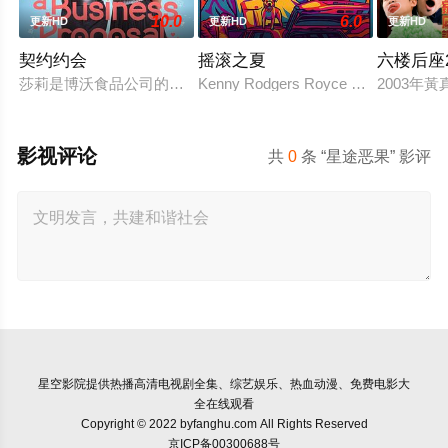
10.0
6.0
更新HD
更新HD
更新HD
契约约会
摇滚之夏
六楼后座
莎莉是博沃食品公司的食品分析师，如今陷入财务困境，她答应
Kenny Rodgers Royce honors his late 
2003年
影视评论
共
0
条 “星途恶果” 影评
星空影院
提供热播高清电视剧全集、综艺娱乐、热血动漫、免费电影大
全在线观看
Copyright © 2022 byfanghu.com All Rights Reserved
京ICP备00300688号