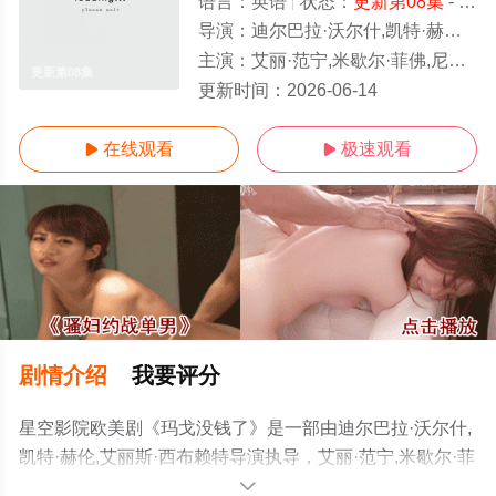
语言：
英语
状态：
更新第08集
- 免费在线观看
导演：
迪尔巴拉·沃尔什,凯特·赫伦,艾丽斯·西布赖特
主演：
艾丽·范宁,米歇尔·菲佛,尼克·奥弗曼,妮可·基德曼,迈克尔·安格拉诺,塔德亚·格雷厄姆,格雷戈·金尼尔,马西娅·盖
更新第08集
更新时间：
2026-06-14
在线观看
极速观看


剧情介绍
我要评分
星空影院欧美剧《玛戈没钱了》是一部由迪尔巴拉·沃尔什,
凯特·赫伦,艾丽斯·西布赖特导演执导，艾丽·范宁,米歇尔·菲
佛,尼克·奥弗曼,妮可·基德曼,迈克尔·安格拉诺,塔德亚·格雷
