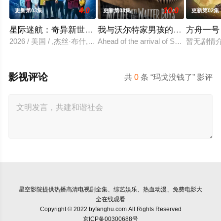
4.0
10.0
更新第03集
更新第03集
更新第02集
星际迷航：奇异新世界 第四季
我与沃尔特家男孩的生活 第三季
方舟一号
2026 / 美国 / ,杰丝·布什,克里斯蒂娜·钟,西莉亚·罗丝·古丁,阿
Ahead of the arrival of Season 2, Netf
暂无剧情
影视评论
共
0
条 “玛戈没钱了” 影评
星空影院
提供热播高清电视剧全集、综艺娱乐、热血动漫、免费电影大
全在线观看
Copyright © 2022 byfanghu.com All Rights Reserved
京ICP备00300688号