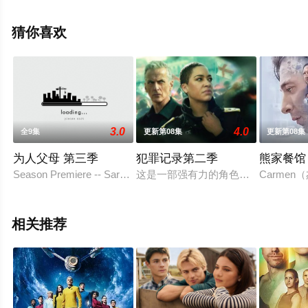
厄姆,格雷戈·金尼尔,马西娅·盖伊·哈登,琳赛·诺明顿,里科·纳
斯蒂,迈克尔·沃克耶,克里斯·杰里科,萨莎·戴蒙德,等明星演
猜你喜欢
员精彩演绎的美国电视剧，手机免费观看高清无删减完整
版电视剧全集就上星空影视，更多相关信息可移步至豆瓣
电视剧、电视猫或剧情网等平台了解。
3.0
4.0
全9集
更新第08集
更新第08集
。
为人父母 第三季
犯罪记录第二季
熊家餐馆
Season Premiere -- Sarah Braverman celebrates her 40th birth
这是一部强有力的角色驱动型惊悚剧
Carme
相关推荐